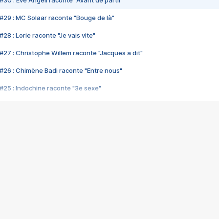
#30 : Eve Angeli raconte "Avant de partir"
#29 : MC Solaar raconte "Bouge de là"
28 : Lorie raconte "Je vais vite"
#27 : Christophe Willem raconte "Jacques a dit"
#26 : Chimène Badi raconte "Entre nous"
#25 : Indochine raconte "3e sexe"
#24 : Zaho raconte "C'est chelou"
#23 : Patrick Bruel raconte "Au café des délices"
#22 : Kyo raconte "Le chemin"
#21 : Nolwenn Leroy raconte "Cassé"
#20 : Patrick Hernandez raconte "Born to be alive"
#19 : Lorie raconte "Près de moi"
#18 : Michael Jones raconte "A nos actes manqués" (avec Jean-Jacque