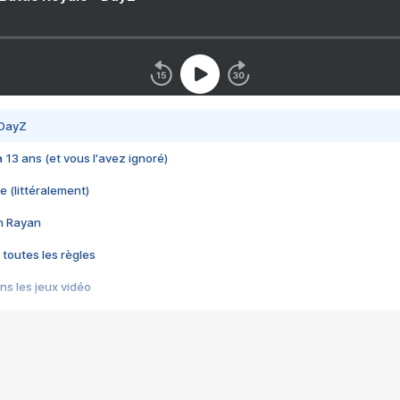
 DayZ
 a 13 ans (et vous l'avez ignoré)
e (littéralement)
im Rayan
 toutes les règles
s les jeux vidéo
us choquant de Rockstar ? - Le scandale BULLY
e plus moche de Steam
du RÊVE tourne au CAUCHEMAR