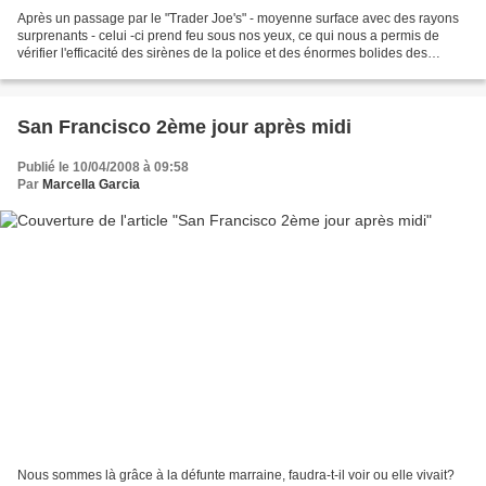
Après un passage par le "Trader Joe's" - moyenne surface avec des rayons
surprenants - celui -ci prend feu sous nos yeux, ce qui nous a permis de
vérifier l'efficacité des sirènes de la police et des énormes bolides des
pompiers (comme dans les films)...
San Francisco 2ème jour après midi
Publié le 10/04/2008 à 09:58
Par
Marcella Garcia
Nous sommes là grâce à la défunte marraine, faudra-t-il voir ou elle vivait?