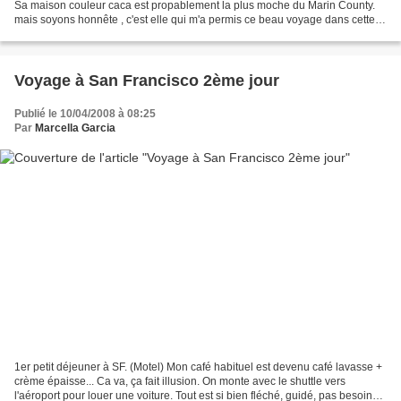
Sa maison couleur caca est propablement la plus moche du Marin County.
mais soyons honnête , c'est elle qui m'a permis ce beau voyage dans cette
mythique Californie pour la petite...
Voyage à San Francisco 2ème jour
Publié le 10/04/2008 à 08:25
Par
Marcella Garcia
1er petit déjeuner à SF. (Motel) Mon café habituel est devenu café lavasse +
crème épaisse... Ca va, ça fait illusion. On monte avec le shuttle vers
l'aéroport pour louer une voiture. Tout est si bien fléché, guidé, pas besoin