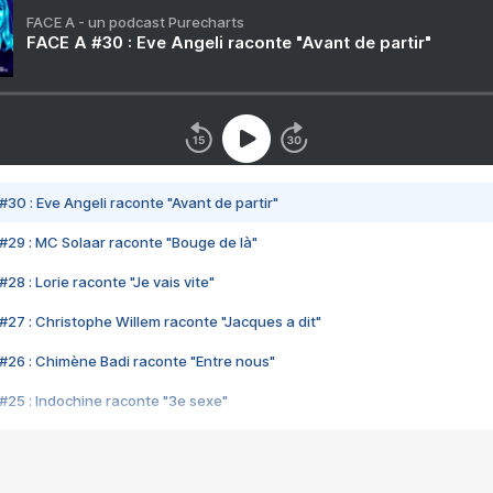
FACE A - un podcast Purecharts
FACE A #30 : Eve Angeli raconte "Avant de partir"
#30 : Eve Angeli raconte "Avant de partir"
#29 : MC Solaar raconte "Bouge de là"
28 : Lorie raconte "Je vais vite"
#27 : Christophe Willem raconte "Jacques a dit"
#26 : Chimène Badi raconte "Entre nous"
#25 : Indochine raconte "3e sexe"
#24 : Zaho raconte "C'est chelou"
#23 : Patrick Bruel raconte "Au café des délices"