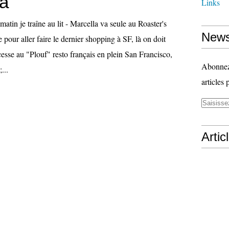
a
Links
matin je traîne au lit - Marcella va seule au Roaster's
News
e pour aller faire le dernier shopping à SF, là on doit
cesse au "Plouf" resto français en plein San Francisco,
Abonnez-
...
articles 
Artic