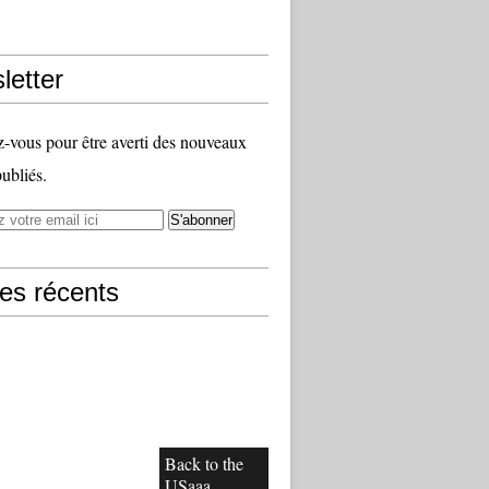
letter
vous pour être averti des nouveaux
publiés.
les récents
Back to the
USaaa......