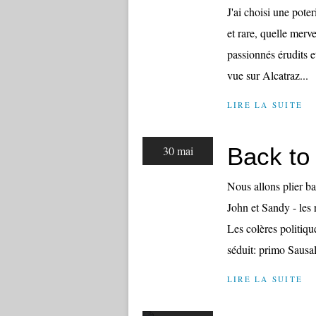
J'ai choisi une pote
et rare, quelle merv
passionnés érudits e
vue sur Alcatraz...
LIRE LA SUITE
Back to 
30 mai
Nous allons plier ba
John et Sandy - les r
Les colères politiq
séduit: primo Sausali
LIRE LA SUITE