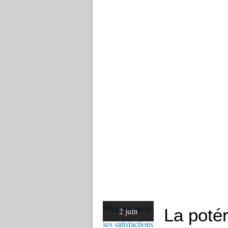
La potér
2 juin