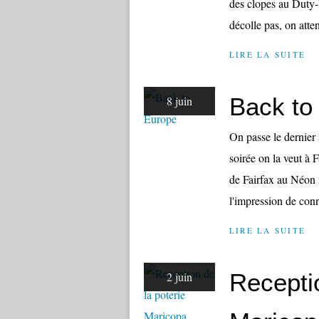
des clopes au Duty-F
décolle pas, on atten
LIRE LA SUITE
Back to
8 juin
On passe le dernier 
soirée on la veut à F
de Fairfax au Néon m
l'impression de conna
LIRE LA SUITE
Receptio
2 juin