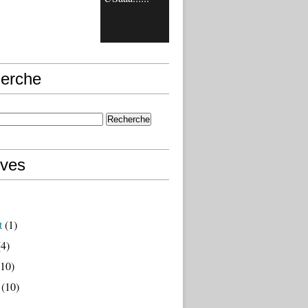
erche
ives
t
(1)
4)
10)
(10)